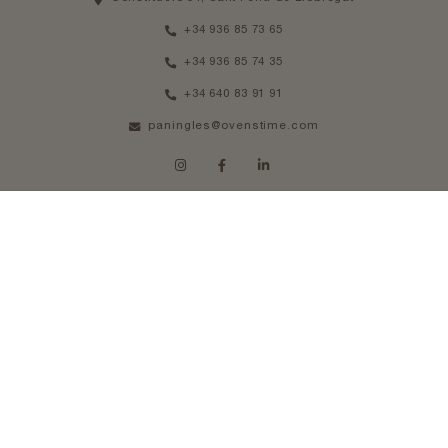
+34 936 85 73 65
+34 936 85 74 35
+34 640 83 91 91
paningles@ovenstime.com
HORARIO
De Lunes a Jueves 08am - 14pm
Viernes 08am - 13pm
Aviso legal
Política de cookies
Política de privacidad