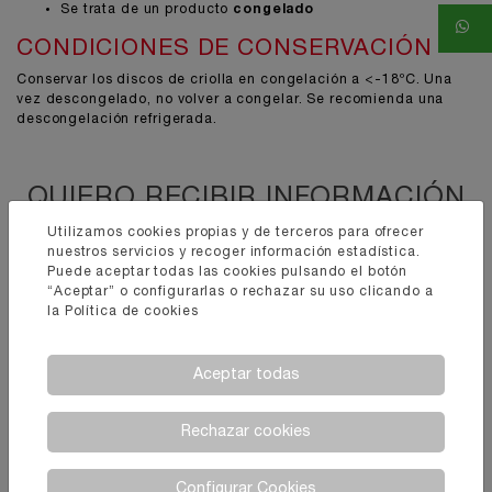
Se trata de un producto
congelado
CONDICIONES DE CONSERVACIÓN
Conservar los discos de criolla en congelación a <-18ºC. Una
vez descongelado, no volver a congelar. Se recomienda una
descongelación refrigerada.
QUIERO RECIBIR INFORMACIÓN
SOBRE
DISCOS DE CRIOLLA
Utilizamos cookies propias y de terceros para ofrecer
nuestros servicios y recoger información estadística.
Puede aceptar todas las cookies pulsando el botón
“Aceptar” o configurarlas o rechazar su uso clicando a
la
Política de cookies
Nombre y apellidos
Aceptar todas
Teléfono
Rechazar cookies
Configurar Cookies