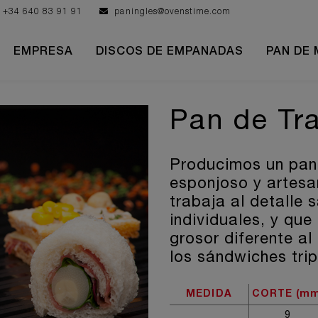
+34 640 83 91 91
paningles@ovenstime.com
EMPRESA
DISCOS DE EMPANADAS
PAN DE 
Pan de Tr
Producimos un pan 
esponjoso y artes
trabaja al detalle
individuales, y qu
grosor diferente a
los sándwiches trip
MEDIDA
CORTE (mm
9