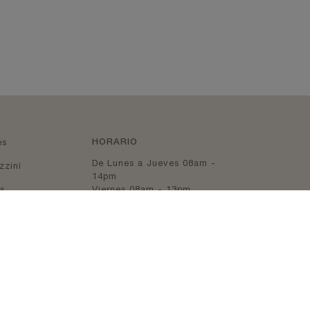
(current)
HORARIO
es
De Lunes a Jueves 08am -
(current)
zzini
14pm
(current)
es
Viernes 08am - 13pm
Aviso legal
Política de cookies
Política de privacidad