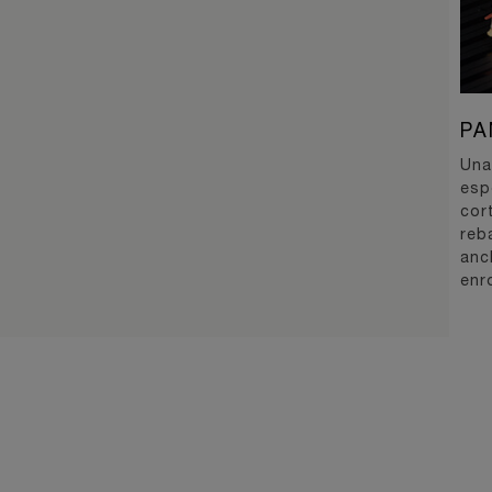
PA
Una 
esp
cor
reb
anc
enro