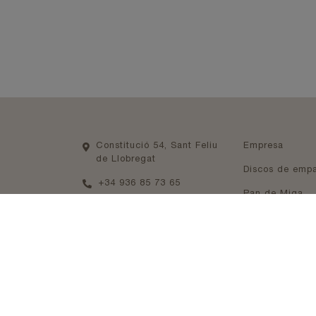
(curren
Constitució 54, Sant Feliu
Empresa
de Llobregat
Discos de emp
+34 936 85 73 65
Pan de Miga
+34 936 85 74 35
(curren
Noticias
+34 640 83 91 91
(cu
Contáctanos
paningles@ovenstime.com
Trabaja con no