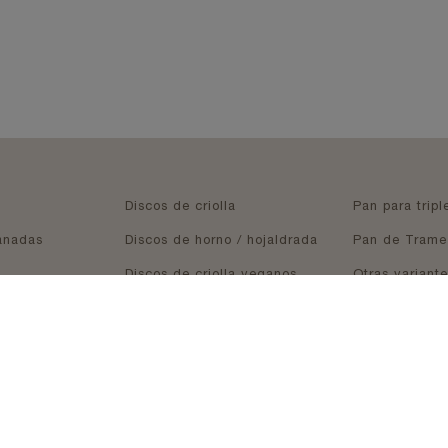
t)
(current)
Discos de criolla
Pan para tripl
(current)
anadas
Discos de horno / hojaldrada
Pan de Trame
(current)
Discos de criolla veganos
Otras variant
t)
(current)
Discos de copetín
rrent)
(current)
Pascualina
(current)
sotros