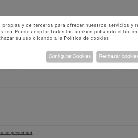
BIR INFORMACIÓN SOBRE
PAN D
 propias y de terceros para ofrecer nuestros servicios y 
ística. Puede aceptar todas las cookies pulsando el botón
chazar su uso clicando a la
Política de cookies
Teléfono
E-mail
Configurar Cookies
Rechazar cookie
es de privacidad