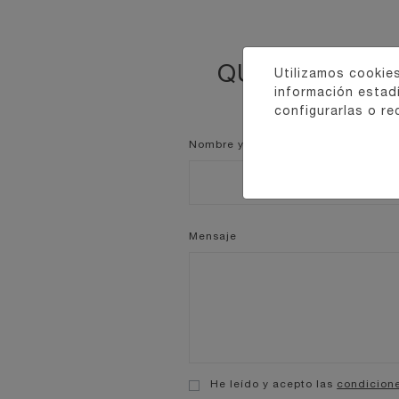
QUIERO RECI
Utilizamos cookies
información estad
configurarlas o re
Nombre y apellidos
Mensaje
He leído y acepto las
condicion