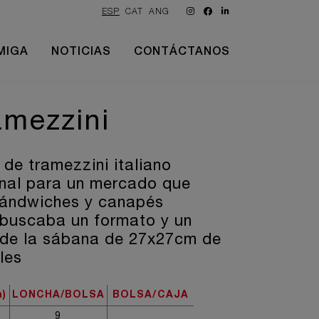
ESP
CAT
ANG
MIGA
NOTICIAS
CONTÁCTANOS
amezzini
de tramezzini italiano
anal para un mercado que
 sándwiches y canapés
e buscaba un formato y un
l de la sábana de 27x27cm de
les
)
LONCHA/BOLSA
BOLSA/CAJA
9