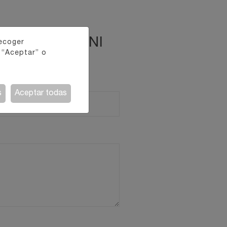
E TRAMEZZINI
recoger
 “Aceptar” o
s
Aceptar todas