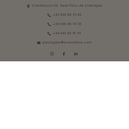
Constitució 54, Sant Feliu de Llobregat
+34 936 85 73 65
+34 936 85 74 35
+34 640 83 91 91
paningles@ovenstime.com
HORARIO
De Lunes a Jueves 08am - 14pm
Viernes 08am - 13pm
Aviso legal
Política de cookies
Política de privacidad