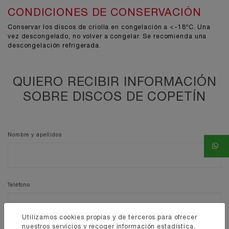
CONDICIONES DE CONSERVACIÓN
Conservar los discos de criolla en congelación a <-18ºC. Una
vez descongelado, no volver a congelar. Se recomienda una
descongelación refrigerada.
QUIERO RECIBIR INFORMACIÓN
SOBRE
DISCOS DE COPETÍN
Nombre y apellidos
Teléfono
Utilizamos cookies propias y de terceros para ofrecer
nuestros servicios y recoger información estadística.