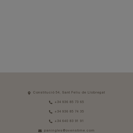
Constitució 54, Sant Feliu de Llobregat
+34 936 85 73 65
+34 936 85 74 35
+34 640 83 91 91
paningles@ovenstime.com